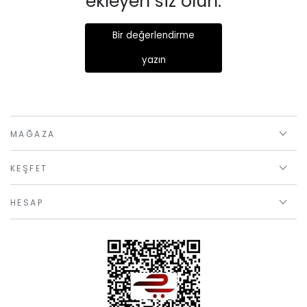
ekleyen siz olun.
Bir değerlendirme
yazın
MAĞAZA
KEŞFET
HESAP