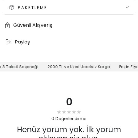
PAKETLEME
Güvenli Alışveriş
Paylaş
3 Taksit Seçeneği
2000 TL ve Üzeri Ücretsiz Kargo
Peşin Fiyat
0
0
Değerlendirme
Henüz yorum yok. İlk yorum