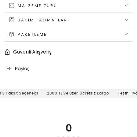
MALZEME TÜRÜ
BAKIM TALIMATLARI
PAKETLEME
Güvenli Alışveriş
Paylaş
3 Taksit Seçeneği
2000 TL ve Üzeri Ücretsiz Kargo
Peşin Fiyat
0