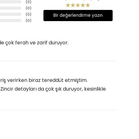
(
0
)
(
0
)
(
0
)
Bir değerlendirme yazın
(
0
)
de çok ferah ve zarif duruyor.
iş verirken biraz tereddüt etmiştim.
incir detayları da çok şık duruyor, kesinlikle