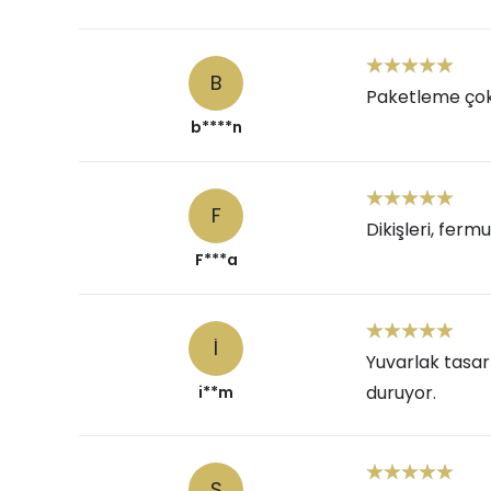
B
Paketleme çok ö
b****n
F
Dikişleri, ferm
F***a
I
Yuvarlak tasar
duruyor.
i**m
S