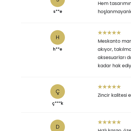
Hem tasarımın
hoşlanmayanlar
s**e
H
Meskanto marka
akıyor, takılma
h**e
aksesuarları d
kadar hak ediy
Ç
Zincir kalitesi 
ç***k
D
Hızlı kargo, ö