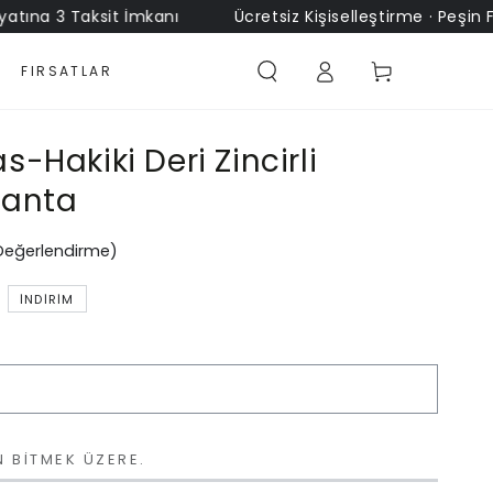
a 3 Taksit İmkanı
Ücretsiz Kişiselleştirme · Peşin Fiyatı
Sepet
FIRSATLAR
-Hakiki Deri Zincirli
Çanta
 Değerlendirme)
İNDIRIM
N BITMEK ÜZERE.