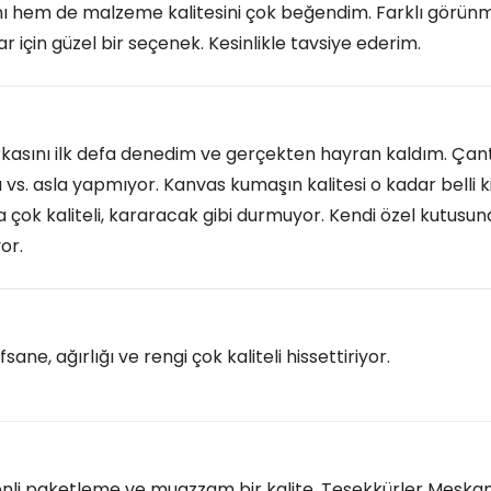
ı hem de malzeme kalitesini çok beğendim. Farklı görün
 için güzel bir seçenek. Kesinlikle tavsiye ederim.
sını ilk defa denedim ve gerçekten hayran kaldım. Çantanı
 vs. asla yapmıyor. Kanvas kumaşın kalitesi o kadar belli k
a çok kaliteli, kararacak gibi durmuyor. Kendi özel kutusun
or.
efsane, ağırlığı ve rengi çok kaliteli hissettiriyor.
zenli paketleme ve muazzam bir kalite. Teşekkürler Meska