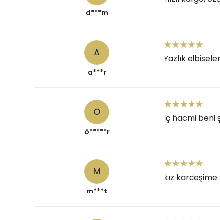
d***m
A
Yazlık elbisel
a***r
Ö
İç hacmi beni ş
ö*****r
M
kız kardeşime 
m***t