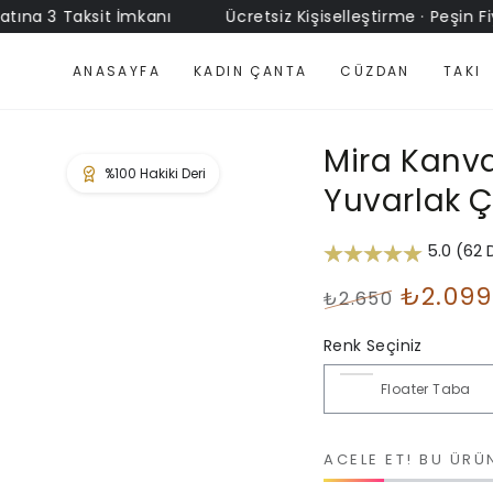
 3 Taksit İmkanı
Ücretsiz Kişiselleştirme · Peşin Fiyatın
ANASAYFA
KADIN ÇANTA
CÜZDAN
TAKI
Mira Kanvas
Yuvarlak 
5.0 (62
₺2.099
₺2.650
Normal
İndirimli
fiyat
Renk Seçiniz
Fiyat
ACELE ET! BU ÜRÜ