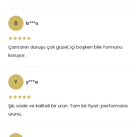
B
b***u
Çantanın duruşu çok güzel, içi boşken bile formunu
koruyor.
Y
y***a
Şık, sade ve kaliteli bir ürün. Tam bir fiyat-performans
ürünü.