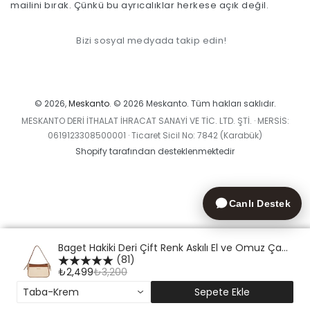
mailini bırak. Çünkü bu ayrıcalıklar herkese açık değil.
giriniz.
Bizi sosyal medyada takip edin!
Ödeme
yöntemleri
© 2026,
Meskanto
. © 2026 Meskanto. Tüm hakları saklıdır.
MESKANTO DERİ İTHALAT İHRACAT SANAYİ VE TİC. LTD. ŞTİ. · MERSİS:
0619123308500001 · Ticaret Sicil No: 7842 (Karabük)
Shopify tarafından desteklenmektedir
Canlı Destek
Baget Hakiki Deri Çift Renk Askılı El ve Omuz Çanta
(81)
₺2,499
₺3,200
Taba-Krem
Sepete Ekle