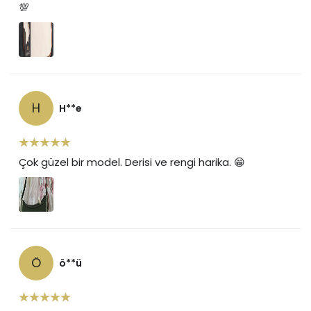
💯
H
H**e
Çok güzel bir model. Derisi ve rengi harika. 😁
Ö
ö**ü