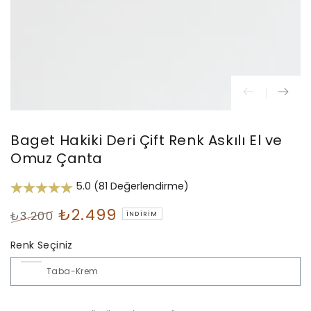
Baget Hakiki Deri Çift Renk Askılı El ve
Omuz Çanta
5.0 (81 Değerlendirme)
₺2.499
₺3.200
İNDIRIM
Normal
İndirimli
Renk Seçiniz
fiyat
Fiyat