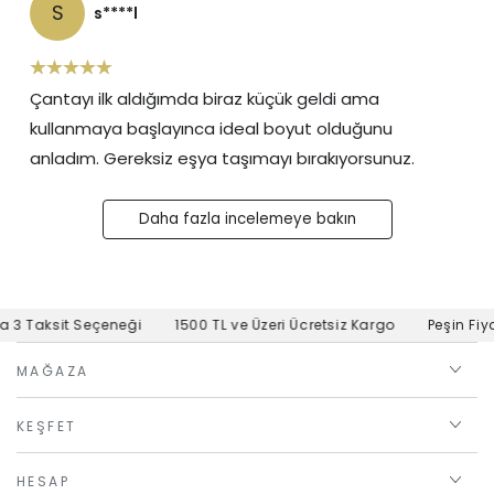
S
s****l
Çantayı ilk aldığımda biraz küçük geldi ama
kullanmaya başlayınca ideal boyut olduğunu
anladım. Gereksiz eşya taşımayı bırakıyorsunuz.
Daha fazla incelemeye bakın
3 Taksit Seçeneği
1500 TL ve Üzeri Ücretsiz Kargo
Peşin Fiyat
MAĞAZA
KEŞFET
HESAP