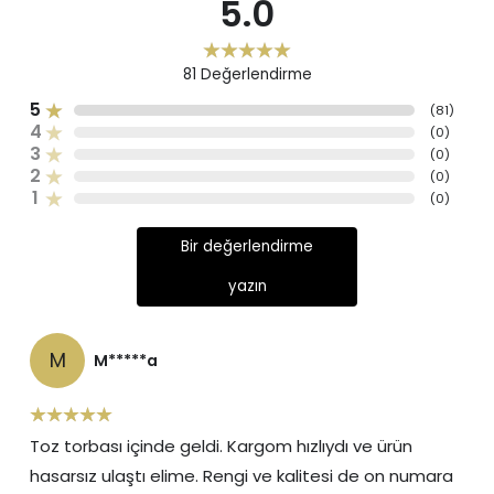
5.0
81
Değerlendirme
5
(
81
)
4
(
0
)
3
(
0
)
2
(
0
)
1
(
0
)
Bir değerlendirme
yazın
M
M*****a
Toz torbası içinde geldi. Kargom hızlıydı ve ürün
hasarsız ulaştı elime. Rengi ve kalitesi de on numara