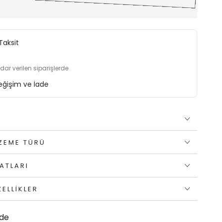
Taksit
adar verilen siparişlerde
eğişim ve İade
A
LZEME TÜRÜ
ATLARI
ELLIKLER
ade