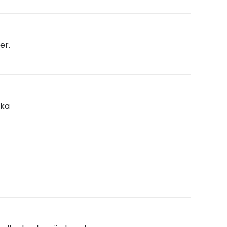
er.
rka