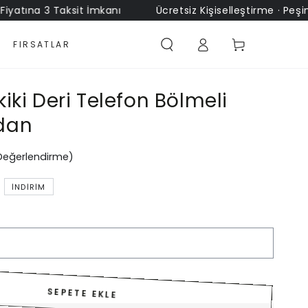
na 3 Taksit İmkanı
Ücretsiz Kişiselleştirme · Peşin Fiyat
Sepet
FIRSATLAR
iki Deri Telefon Bölmeli
dan
 Değerlendirme)
İNDIRIM
SEPETE EKLE