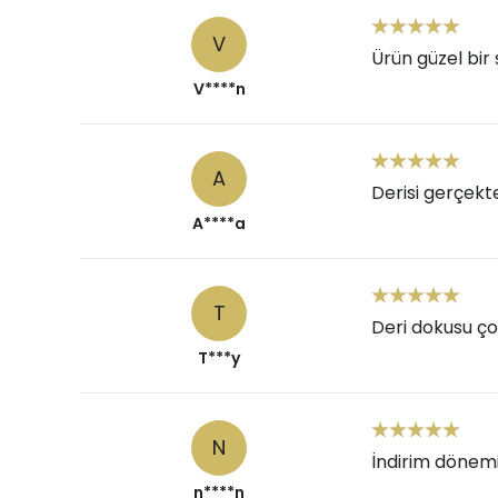
V
Ürün güzel bir 
V****n
A
Derisi gerçekte
A****a
T
Deri dokusu çok
T***y
N
İndirim dönemi
n****n