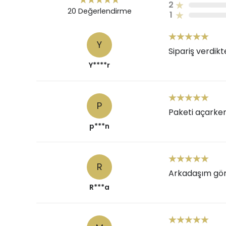
2
20
Değerlendirme
1
Y
Sipariş verdik
Y****r
P
Paketi açarken 
p***n
R
Arkadaşım gör
R***a