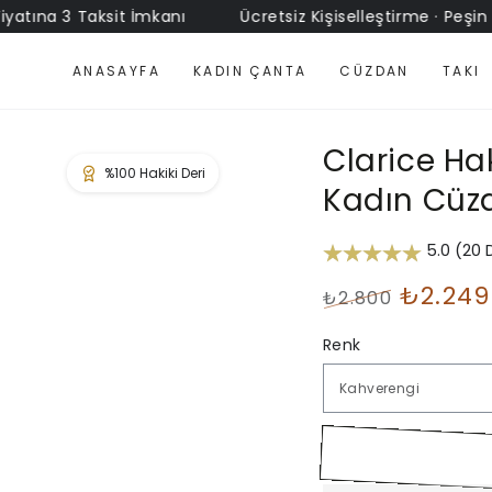
a 3 Taksit İmkanı
Ücretsiz Kişiselleştirme · Peşin Fiyatı
ANASAYFA
KADIN ÇANTA
CÜZDAN
TAKI
Clarice Hak
Kadın Cüz
5.0 (20
₺2.249
₺2.800
Normal
İndirimli
fiyat
Renk
Fiyat