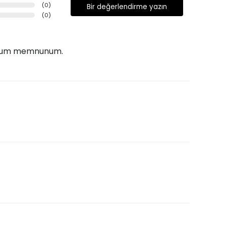
(
0
)
Bir değerlendirme yazın
(
0
)
ıyorum memnunum.