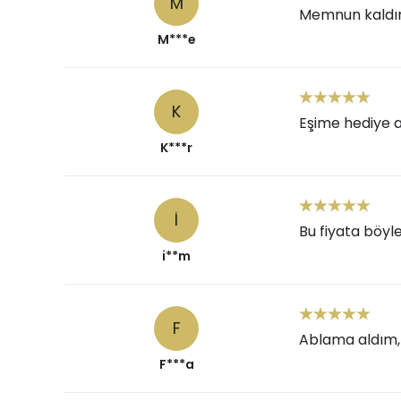
M
Memnun kaldım
M***e
K
Eşime hediye a
K***r
I
Bu fiyata böyl
i**m
F
Ablama aldım, 
F***a