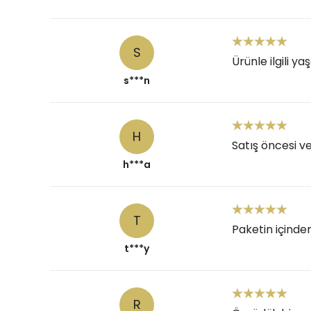
S
Ürünle ilgili ya
s***n
H
Satış öncesi v
h***a
T
Paketin içinde
t***y
R