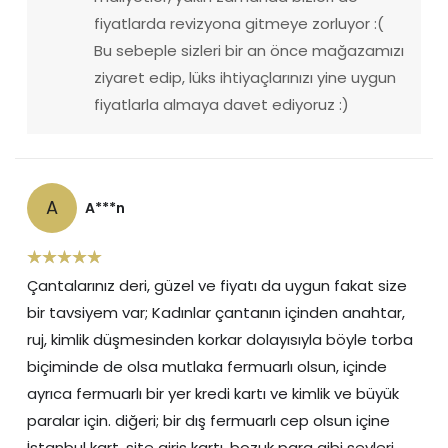
fiyatlarda revizyona gitmeye zorluyor :( 
Bu sebeple sizleri bir an önce mağazamızı 
ziyaret edip, lüks ihtiyaçlarınızı yine uygun 
fiyatlarla almaya davet ediyoruz :)
A
A***n
Çantalarınız deri, güzel ve fiyatı da uygun fakat size
bir tavsiyem var; Kadınlar çantanın içinden anahtar,
ruj, kimlik düşmesinden korkar dolayısıyla böyle torba
biçiminde de olsa mutlaka fermuarlı olsun, içinde
ayrıca fermuarlı bir yer kredi kartı ve kimlik ve büyük
paralar için. diğeri; bir dış fermuarlı cep olsun içine
İstanbul kart, site giriş kartı, bozuk para gibi şeyleri