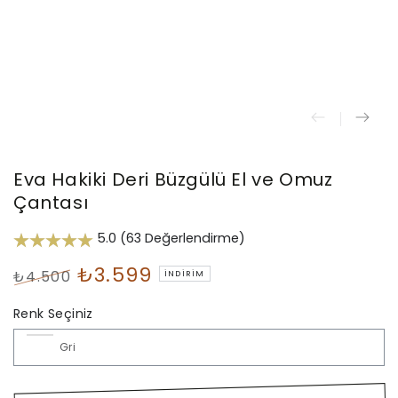
Eva Hakiki Deri Büzgülü El ve Omuz
Çantası
5.0 (63 Değerlendirme)
₺3.599
₺4.500
İNDIRIM
Normal
İndirimli
Renk Seçiniz
fiyat
Fiyat