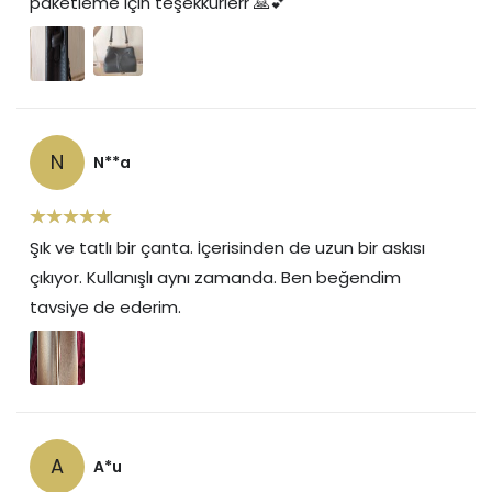
paketleme için teşekkürlerr 🙏💕
N
N**a
Şık ve tatlı bir çanta. İçerisinden de uzun bir askısı
çıkıyor. Kullanışlı aynı zamanda. Ben beğendim
tavsiye de ederim.
A
A*u