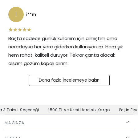
I
i**m
Başta sadece günlük kullanım için almıştım ama
neredeyse her yere giderken kullanıyorum. Hem şık
hem rahat, kaliteli duruyor. Tekrar çanta alacak
olsam gözüm kapalı alırım.
Daha fazla incelemeye bakın
 Taksit Seçeneği
1500 TL ve Üzeri Ücretsiz Kargo
Peşin Fiyatı
MAĞAZA