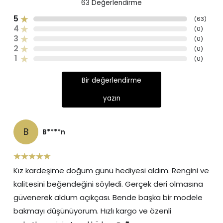
63
Değerlendirme
5
(
63
)
4
(
0
)
3
(
0
)
2
(
0
)
1
(
0
)
Bir değerlendirme
yazın
B
B****n
Kız kardeşime doğum günü hediyesi aldım. Rengini ve
kalitesini beğendeğini söyledi. Gerçek deri olmasına
güvenerek aldum açıkçası. Bende başka bir modele
bakmayı düşünüyorum. Hızlı kargo ve özenli