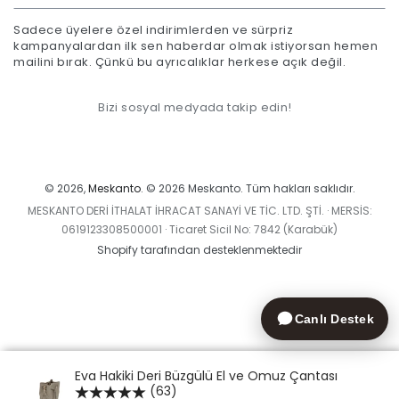
posta
Sadece üyelere özel indirimlerden ve sürpriz
adresinizi
kampanyalardan ilk sen haberdar olmak istiyorsan hemen
mailini bırak. Çünkü bu ayrıcalıklar herkese açık değil.
giriniz.
Bizi sosyal medyada takip edin!
Ödeme
yöntemleri
© 2026,
Meskanto
. © 2026 Meskanto. Tüm hakları saklıdır.
MESKANTO DERİ İTHALAT İHRACAT SANAYİ VE TİC. LTD. ŞTİ. · MERSİS:
0619123308500001 · Ticaret Sicil No: 7842 (Karabük)
Shopify tarafından desteklenmektedir
Canlı Destek
Eva Hakiki Deri Büzgülü El ve Omuz Çantası
(63)