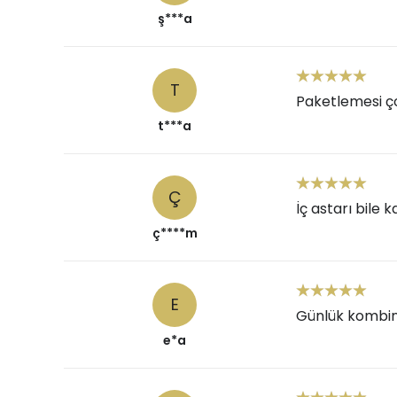
ş***a
T
Paketlemesi çok
t***a
Ç
İç astarı bile 
ç****m
E
Günlük kombinl
e*a