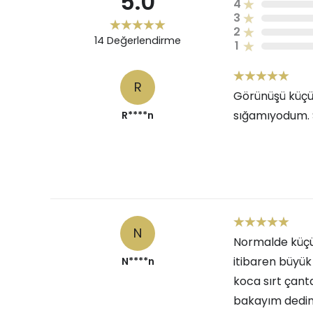
5.0
4
3
2
14
Değerlendirme
1
R
Görünüşü küçü
sığamıyodum. S
R****n
N
Normalde küçü
itibaren büyük
N****n
koca sırt çant
bakayım dedim.