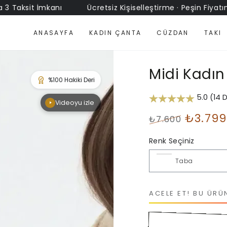
sit İmkanı
Ücretsiz Kişiselleştirme · Peşin Fiyatına 3 Ta
ANASAYFA
KADIN ÇANTA
CÜZDAN
TAKI
Midi Kadın 
5.0 (14 
Videoyu izle
₺3.799
₺7.600
Normal
İndirimli
fiyat
Renk Seçiniz
Fiyat
ACELE ET! BU ÜRÜ