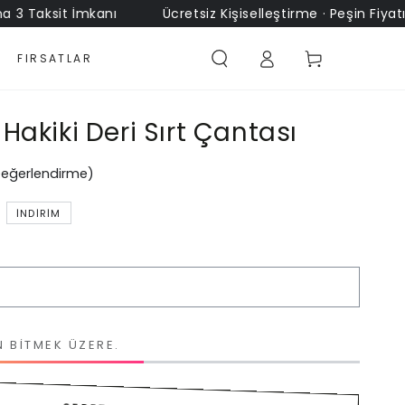
ksit İmkanı
Ücretsiz Kişiselleştirme · Peşin Fiyatına 3 T
Sepet
FIRSATLAR
Hakiki Deri Sırt Çantası
Değerlendirme)
İNDIRIM
N BITMEK ÜZERE.