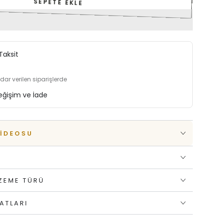
SEPETE EKLE
Taksit
adar verilen siparişlerde
eğişim ve İade
VIDEOSU
A
LZEME TÜRÜ
ATLARI