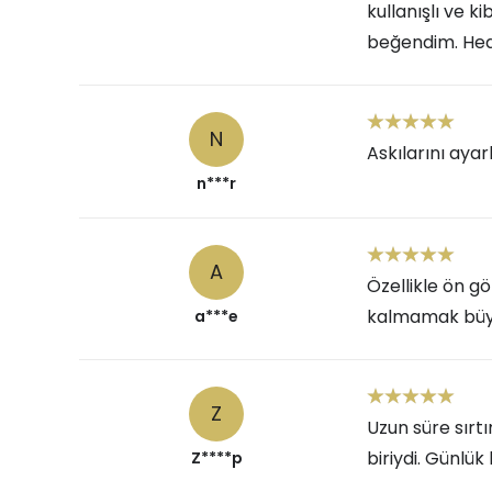
kullanışlı ve k
beğendim. Hedi
N
Askılarını ay
n***r
A
Özellikle ön g
kalmamak büyü
a***e
Z
Uzun süre sırt
biriydi. Günlü
Z****p