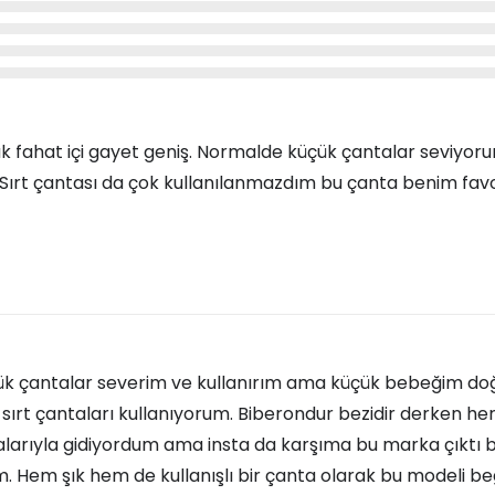
k fahat içi gayet geniş. Normalde küçük çantalar seviyo
ırt çantası da çok kullanılanmazdım bu çanta benim favo
k çantalar severim ve kullanırım ama küçük bebeğim d
 sırt çantaları kullanıyorum. Biberondur bezidir derken h
alarıyla gidiyordum ama insta da karşıma bu marka çıktı 
 Hem şık hem de kullanışlı bir çanta olarak bu modeli b