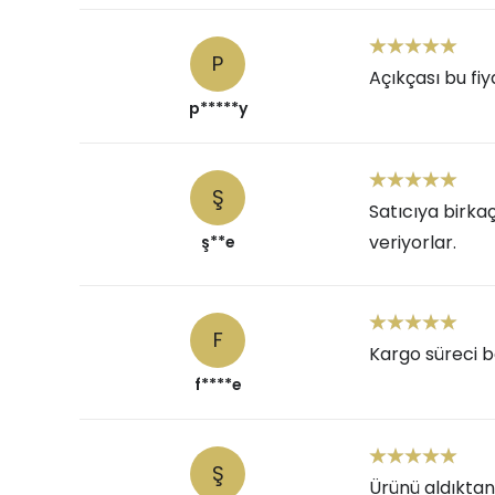
P
Açıkçası bu fi
p*****y
Ş
Satıcıya birka
veriyorlar.
ş**e
F
Kargo süreci b
f****e
Ş
Ürünü aldıktan