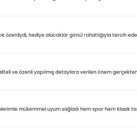
 özenliydi, hediye alacaklar gönül rahatlığıyla tercih edeb
kaliteli ve özenli yapılmış detaylara verilen önem gerçekten 
erimle mükemmel uyum sağladı hem spor hem klasik tarzla