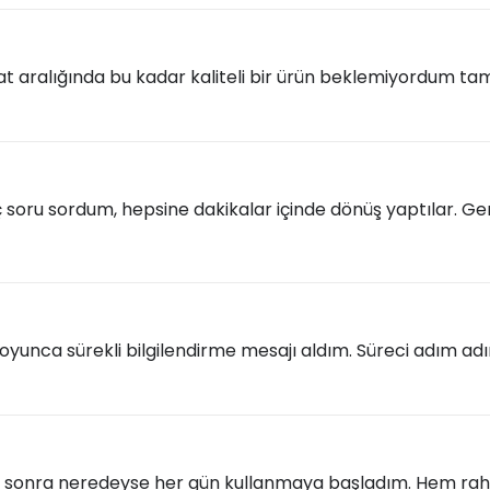
yat aralığında bu kadar kaliteli bir ürün beklemiyordum t
ç soru sordum, hepsine dakikalar içinde dönüş yaptılar.
oyunca sürekli bilgilendirme mesajı aldım. Süreci adım adı
 sonra neredeyse her gün kullanmaya başladım. Hem rahat