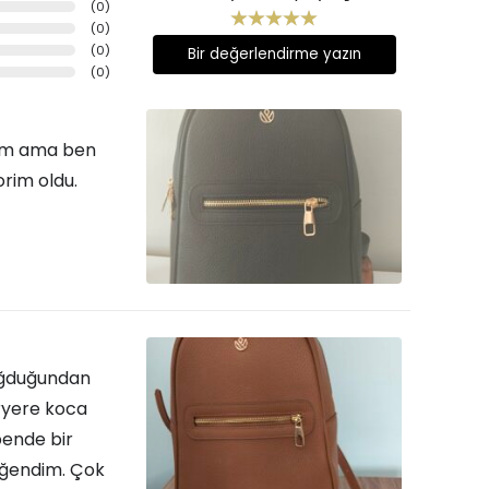
(
0
)
(
0
)
(
0
)
Bir değerlendirme yazın
(
0
)
rum ama ben
rim oldu.
oğduğundan
eryere koca
bende bir
eğendim. Çok