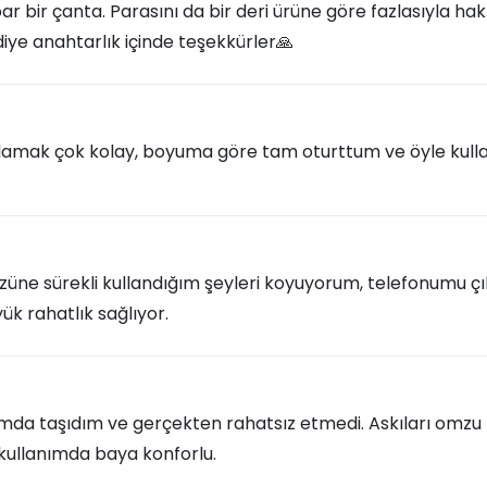
ibar bir çanta. Parasını da bir deri ürüne göre fazlasıyla ha
ye anahtarlık içinde teşekkürler🙏
arlamak çok kolay, boyuma göre tam oturttum ve öyle kul
özüne sürekli kullandığım şeyleri koyuyorum, telefonumu 
k rahatlık sağlıyor.
ımda taşıdım ve gerçekten rahatsız etmedi. Askıları omzu
k kullanımda baya konforlu.