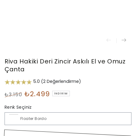
Riva Hakiki Deri Zincir Askılı El ve Omuz
Çanta
5.0 (2 Değerlendirme)
₺2.499
₺3.150
İNDIRIM
Normal
İndirimli
Renk Seçiniz
fiyat
Fiyat