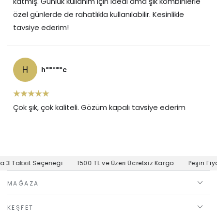
katmış. Günlük kullanım için ideal ama şık kombinlerle
özel günlerde de rahatlıkla kullanılabilir. Kesinlikle
tavsiye ederim!
H
h*****c
Çok şık, çok kaliteli. Gözüm kapalı tavsiye ederim
 3 Taksit Seçeneği
1500 TL ve Üzeri Ücretsiz Kargo
Peşin Fiya
MAĞAZA
KEŞFET