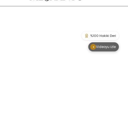
 Taksit İmkanı
Benzer Ürünler
Ücretsiz Kişiselleştirme · Peşin Fiyatına 3 Taksit İmkanı
İÇERIĞE ATLA
ÜRÜN BILGISINE
ATLA
Videoyu izle