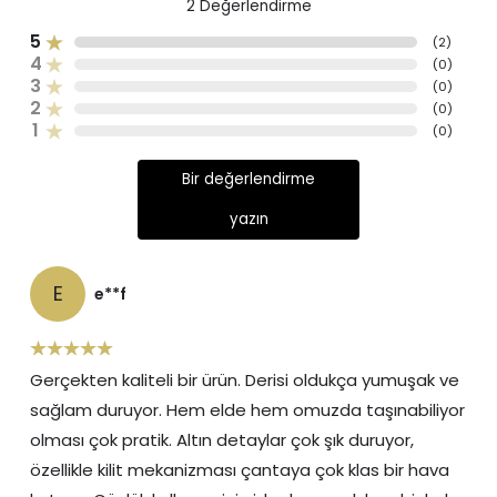
2
Değerlendirme
5
(
2
)
4
(
0
)
3
(
0
)
2
(
0
)
1
(
0
)
Bir değerlendirme
yazın
E
e**f
Gerçekten kaliteli bir ürün. Derisi oldukça yumuşak ve
sağlam duruyor. Hem elde hem omuzda taşınabiliyor
olması çok pratik. Altın detaylar çok şık duruyor,
özellikle kilit mekanizması çantaya çok klas bir hava