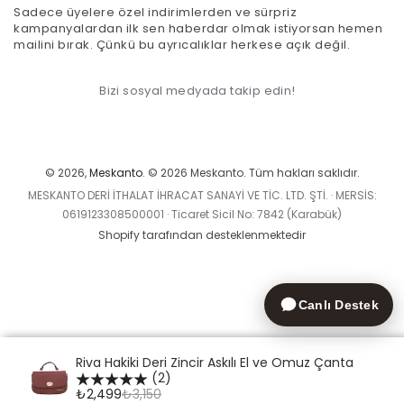
Sadece üyelere özel indirimlerden ve sürpriz
adresinizi
kampanyalardan ilk sen haberdar olmak istiyorsan hemen
mailini bırak. Çünkü bu ayrıcalıklar herkese açık değil.
giriniz.
Bizi sosyal medyada takip edin!
Ödeme
yöntemleri
© 2026,
Meskanto
. © 2026 Meskanto. Tüm hakları saklıdır.
MESKANTO DERİ İTHALAT İHRACAT SANAYİ VE TİC. LTD. ŞTİ. · MERSİS:
0619123308500001 · Ticaret Sicil No: 7842 (Karabük)
Shopify tarafından desteklenmektedir
Canlı Destek
Riva Hakiki Deri Zincir Askılı El ve Omuz Çanta
(2)
₺2,499
₺3,150