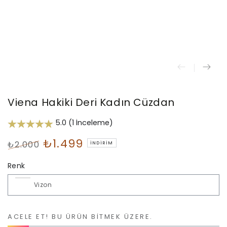
Viena Hakiki Deri Kadın Cüzdan
5.0 (1 İnceleme)
₺1.499
₺2.000
İNDIRIM
Normal
İndirimli
Renk
fiyat
Fiyat
ACELE ET! BU ÜRÜN BITMEK ÜZERE.