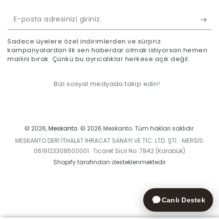
E-
posta
Sadece üyelere özel indirimlerden ve sürpriz
adresinizi
kampanyalardan ilk sen haberdar olmak istiyorsan hemen
mailini bırak. Çünkü bu ayrıcalıklar herkese açık değil.
giriniz.
Bizi sosyal medyada takip edin!
Ödeme
yöntemleri
© 2026,
Meskanto
. © 2026 Meskanto. Tüm hakları saklıdır.
MESKANTO DERİ İTHALAT İHRACAT SANAYİ VE TİC. LTD. ŞTİ. · MERSİS:
0619123308500001 · Ticaret Sicil No: 7842 (Karabük)
Shopify tarafından desteklenmektedir
Canlı Destek