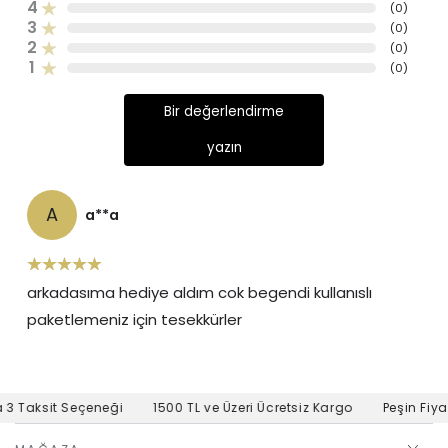
4
(
0
)
3
(
0
)
2
(
0
)
1
(
0
)
Bir değerlendirme
yazın
A
a**a
arkadasıma hediye aldım cok begendi kullanıslı
paketlemeniz için tesekkürler
 3 Taksit Seçeneği
1500 TL ve Üzeri Ücretsiz Kargo
Peşin Fiyat