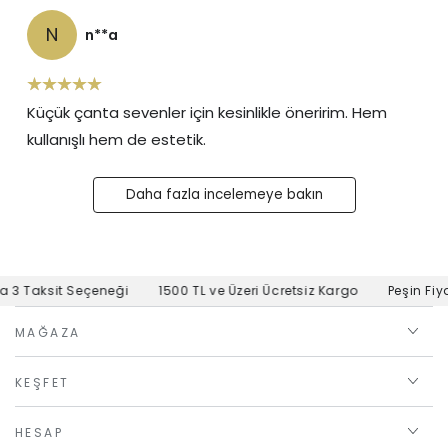
N
n**a
Küçük çanta sevenler için kesinlikle öneririm. Hem
kullanışlı hem de estetik.
Daha fazla incelemeye bakın
3 Taksit Seçeneği
1500 TL ve Üzeri Ücretsiz Kargo
Peşin Fiyat
MAĞAZA
KEŞFET
HESAP