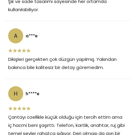
Şık ve sade tasarımı sayesinde her ortamda
kullanılabiliyor.
A
a***e
Dikişleri gerçekten çok düzgün yapılmış. Yakından
bakınca bile kalitesiz bir detay göremedim.
H
h****e
Çantayı özellikle küçük olduğu için tercih ettim ama
iç hacmi beni şaşırttı. Telefon, kartlık, anahtar, ruj gibi
temel şeyler rahatça sığıyor. Deri olması da ayrı bir