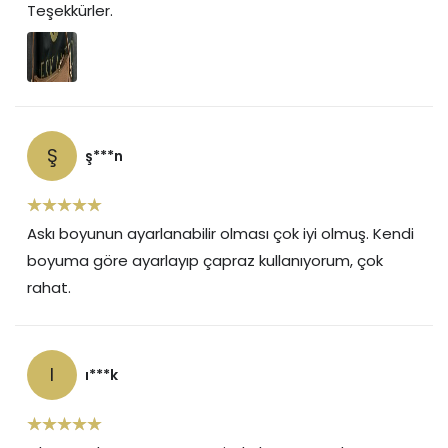
Teşekkürler.
Ş
ş***n
Askı boyunun ayarlanabilir olması çok iyi olmuş. Kendi
boyuma göre ayarlayıp çapraz kullanıyorum, çok
rahat.
I
ı***k