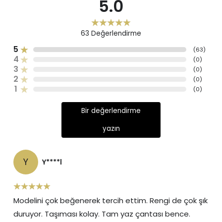
5.0
63
Değerlendirme
5
(
63
)
4
(
0
)
3
(
0
)
2
(
0
)
1
(
0
)
Bir değerlendirme
yazın
Y
Y****l
Modelini çok beğenerek tercih ettim. Rengi de çok şık
duruyor. Taşıması kolay. Tam yaz çantası bence.