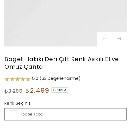
Baget Hakiki Deri Çift Renk Askılı El ve
Omuz Çanta
5.0 (63 Değerlendirme)
₺2.499
₺3.200
İNDIRIM
Normal
İndirimli
Renk Seçiniz
fiyat
Fiyat