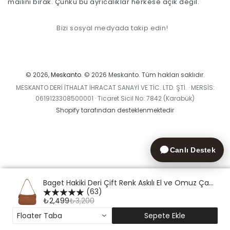
mailini bırak. Çünkü bu ayrıcalıklar herkese açık değil.
giriniz.
Bizi sosyal medyada takip edin!
Ödeme
yöntemleri
© 2026,
Meskanto
. © 2026 Meskanto. Tüm hakları saklıdır.
MESKANTO DERİ İTHALAT İHRACAT SANAYİ VE TİC. LTD. ŞTİ. · MERSİS:
0619123308500001 · Ticaret Sicil No: 7842 (Karabük)
Shopify tarafından desteklenmektedir
Canlı Destek
Baget Hakiki Deri Çift Renk Askılı El ve Omuz Çanta
(63)
₺2,499
₺3,200
Floater Taba
Sepete Ekle