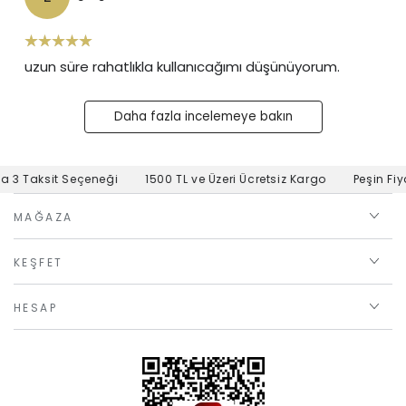
uzun süre rahatlıkla kullanıcağımı düşünüyorum.
Daha fazla incelemeye bakın
 3 Taksit Seçeneği
1500 TL ve Üzeri Ücretsiz Kargo
Peşin Fiyat
MAĞAZA
KEŞFET
HESAP