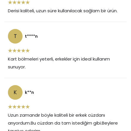
Derisi kaliteli, uzun süre kullanılacak sağlam bir ürün.
T
t****n
Kart bölmeleri yeterli, erkekler için ideal kullanım
sunuyor.
K
k**n
Uzun zamandır böyle kaliteli bir erkek cüzdanı
arıyordum.Bu cüzdan da tam istediğim gibi.Beylere
tavsiye ederim.