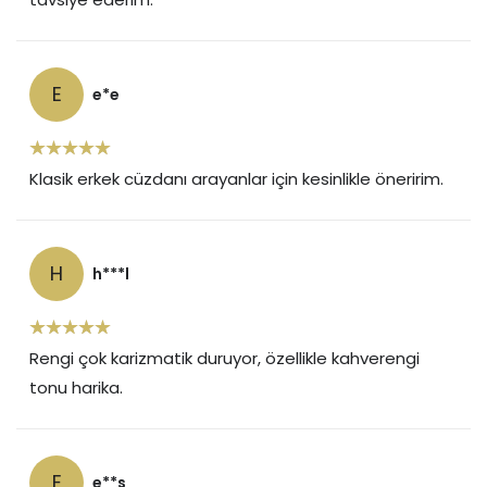
E
e*e
Klasik erkek cüzdanı arayanlar için kesinlikle öneririm.
H
h***l
Rengi çok karizmatik duruyor, özellikle kahverengi
tonu harika.
E
e**s