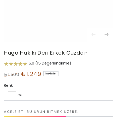
Hugo Hakiki Deri Erkek Cüzdan
5.0 (15 Değerlendirme)
₺1.249
₺1.500
İNDIRIM
Normal
İndirimli
Renk
fiyat
Fiyat
ACELE ET! BU ÜRÜN BITMEK ÜZERE.