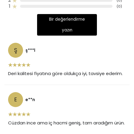
2
(
0
)
1
(
0
)
Bir değerlendirme
yazın
Ş
ş***l
Deri kalitesi fiyatına göre oldukça iyi, tavsiye ederim.
E
e**n
Cüzdan ince ama iç hacmi geniş, tam aradığım ürün.