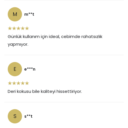
M
m**t
Günlük kullanım için ideal, cebimde rahatsızlık
yapmıyor.
E
e***n
Deri kokusu bile kaliteyi hissettiriyor.
S
s**t