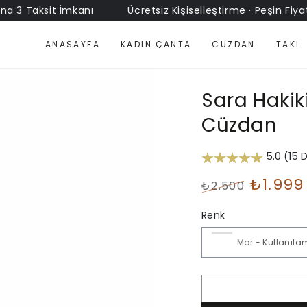
Taksit İmkanı
Ücretsiz Kişiselleştirme · Peşin Fiyatına 3
ANASAYFA
KADIN ÇANTA
CÜZDAN
TAKI
Sara Hakik
Cüzdan
5.0 (15 
₺1.999
₺2.500
Normal
İndirimli
fiyat
Renk
Fiyat