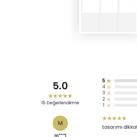
5
5.0
4
3
2
15
Değerlendirme
1
M
tasarımı dikka
m***l