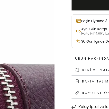
Peşin Fiyatına 3 
Aynı Gün Kargo
Hafta içi 14:00'a k
30 Gün İçinde D
ÜRÜN HAKKIND
DERI VE MA
BAKIM TALIM
BOYUT VE ÖZ
Kolay İptal ve İ