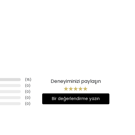
(
15
)
Deneyiminizi paylaşın
(
0
)
(
0
)
(
0
)
Bir değerlendirme yazın
(
0
)