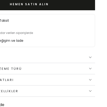
HEMEN SATIN ALIN
Taksit
adar verilen siparişlerde
eğişim ve İade
A
LZEME TÜRÜ
ATLARI
ELLIKLER
ade