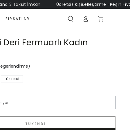
 Taksit İmkanı
Ücretsiz Kişiselleştirme · Peşin Fiyatına 
Sepet
FIRSATLAR
i Deri Fermuarlı Kadın
Değerlendirme)
TÜKENDI
TÜKENDI